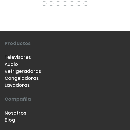
19
20
21
22
23
24
25
Productos
Televisores
Audio
Refrigeradoras
Congeladoras
Lavadoras
Compañia
Nosotros
Blog