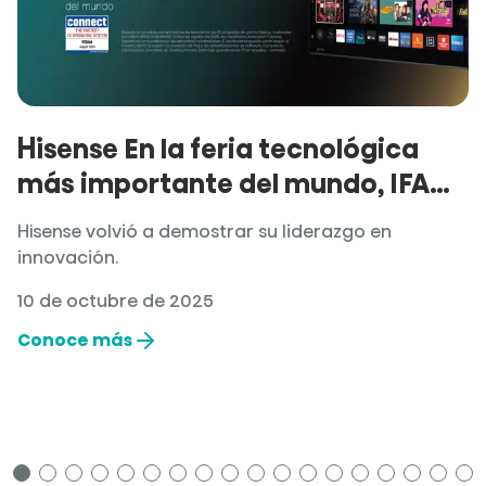
Hisense En la feria tecnológica
más importante del mundo, IFA
2025.
Hisense volvió a demostrar su liderazgo en
innovación.
10 de octubre de 2025
Conoce más
1
2
3
4
5
6
7
8
9
10
11
12
13
14
15
16
17
18