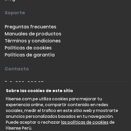
Soporte
Preguntas frecuentes
Manuales de productos
Términos y condiciones
Políticas de cookies
Políticas de garantía
Contacto
0-800-000 27
993-915 682
Sobre las cookies de este sitio
soportetiendas.peru@hisense.com
Hisense.com.pe utiliza cookies para mejorar tu
experiencia online, compartir contenido en redes
sociales, medir el trafico en este sitio web y mostrarte
anuncios personalizados basados en tu navegación.
Puede aceptar o rechazar
las políticas de cookies
de
Hisense Perú.