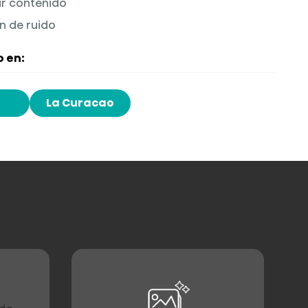
r contenido
n de ruido
 en:
La Curacao