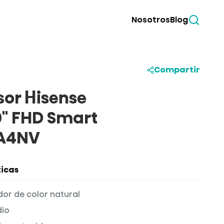
Search
Nosotros
Blog
Compartir
sor Hisense
0" FHD Smart
A4NV
icas
or de color natural
dio