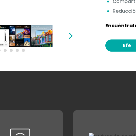
Comparti
Reducció
Encuéntralo
Efe
9
10
11
12
13