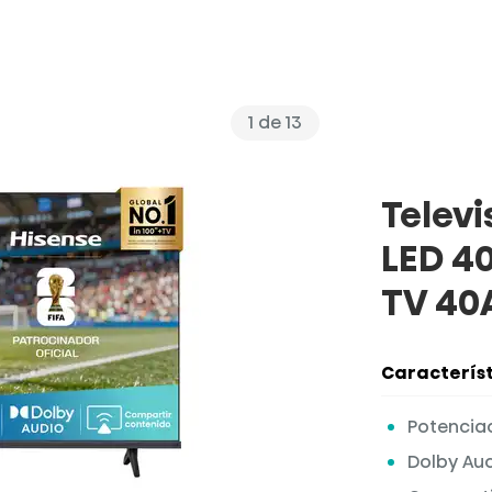
1
de
13
Televi
LED 4
TV 40
Característ
Potenciad
Dolby Au