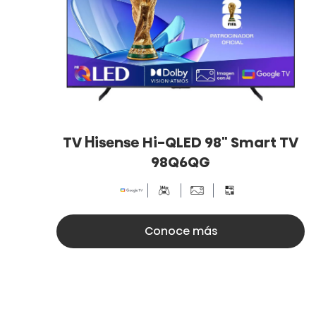
TV Hisense Hi-QLED 98" Smart TV
98Q6QG
X
Conoce más